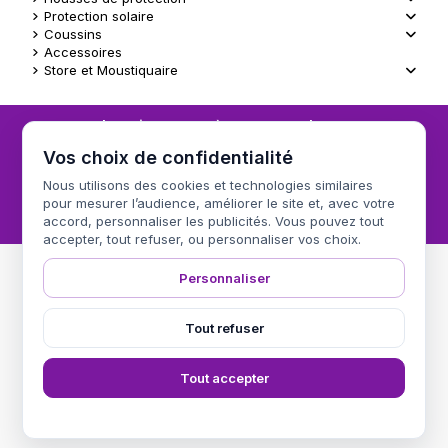
Protection solaire
Coussins
Accessoires
Store et Moustiquaire
Inscrivez vous à notre newsletter
Vos choix de confidentialité
Nous utilisons des cookies et technologies similaires
pour mesurer l’audience, améliorer le site et, avec votre
Vous pouvez vous désinscrire à tout moment. Vous trouverez pour cela nos
informations de contact dans les conditions d'utilisation du site.
accord, personnaliser les publicités. Vous pouvez tout
accepter, tout refuser, ou personnaliser vos choix.
Personnaliser
Informations
Tout refuser
Nos Produits
Tout accepter
Nous contacter
Select Language
▼