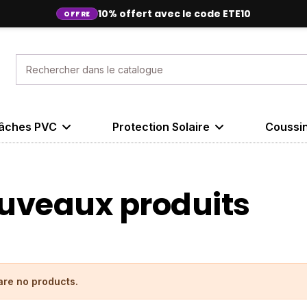
10% offert avec le code ETE10
OFFRE
✓
✓
✓
âches PVC
Protection Solaire
Coussi
uveaux produits
are no products.