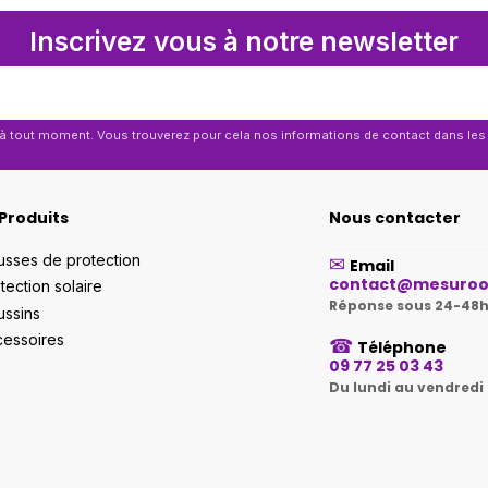
Inscrivez vous à notre newsletter
 tout moment. Vous trouverez pour cela nos informations de contact dans les co
Produits
Nous contacter
sses de protection
✉
Email
contact@mesuroo
tection solaire
Réponse sous 24-48h
ssins
essoires
☎
Téléphone
09 77 25 03 43
Du lundi au vendredi