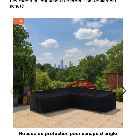
Les clients qui ont acheté ce produit ont également
acheté :
-10%
-1
Housse de protection pour canapé d'angle