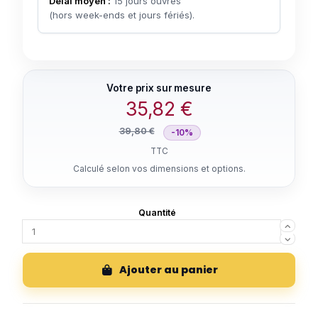
Délai moyen :
15 jours ouvrés
(hors week-ends et jours fériés).
35,82 €
39,80 €
-10%
TTC
Ajouter au panier