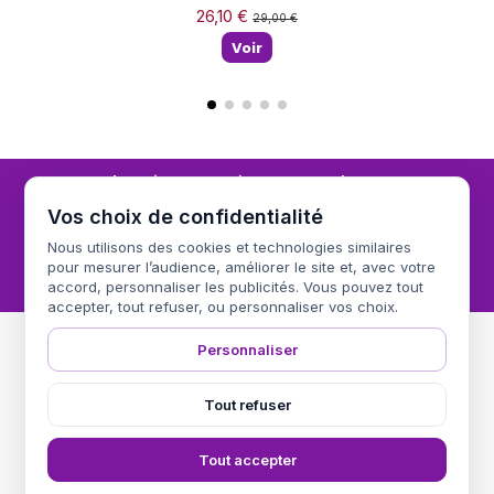
26,10 €
29,00 €
Voir
Inscrivez vous à notre newsletter
Vos choix de confidentialité
Nous utilisons des cookies et technologies similaires
pour mesurer l’audience, améliorer le site et, avec votre
Vous pouvez vous désinscrire à tout moment. Vous trouverez pour cela nos
informations de contact dans les conditions d'utilisation du site.
accord, personnaliser les publicités. Vous pouvez tout
accepter, tout refuser, ou personnaliser vos choix.
Personnaliser
Informations
Tout refuser
Nos Produits
Tout accepter
Nous contacter