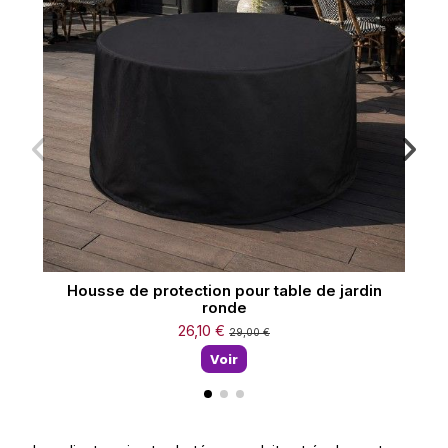
Housse de protection pour table de jardin
Ho
ronde
26,10 €
29,00 €
Voir