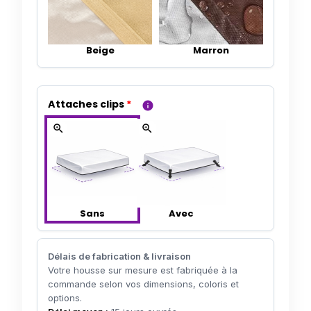
Beige
Marron
Attaches clips
*
info
zoom_in
zoom_in
Sans
Avec
Délais de fabrication & livraison
Votre housse sur mesure est fabriquée à la
commande selon vos dimensions, coloris et
options.