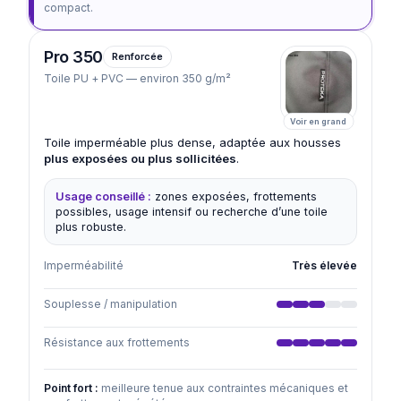
compact.
Pro 350
Renforcée
Toile PU + PVC — environ 350 g/m²
Voir en grand
Toile imperméable plus dense, adaptée aux housses
plus exposées ou plus sollicitées
.
Usage conseillé :
zones exposées, frottements
possibles, usage intensif ou recherche d’une toile
plus robuste.
×
×
 de la toile
 toile
Imperméabilité
Très élevée
Souplesse / manipulation
Résistance aux frottements
Point fort :
meilleure tenue aux contraintes mécaniques et