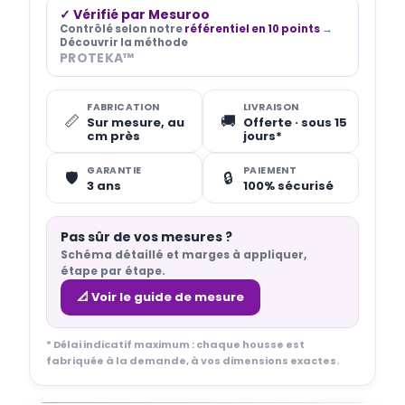
✓ Vérifié par Mesuroo
Contrôlé selon notre
référentiel en 10 points
→
Découvrir la méthode
PROTEKA™
FABRICATION
LIVRAISON
📏
🚚
Sur mesure, au
Offerte · sous 15
cm près
jours*
GARANTIE
PAIEMENT
🛡️
🔒
3 ans
100% sécurisé
Pas sûr de vos mesures ?
Schéma détaillé et marges à appliquer,
étape par étape.
📐 Voir le guide de mesure
* Délai indicatif maximum : chaque housse est
fabriquée à la demande, à vos dimensions exactes.