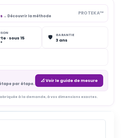
PROTEKA™
ts
→ Découvrir la méthode
ISON
GARANTIE
🛡️
te · sous 15
3 ans
s*
📐 Voir le guide de mesure
étape par étape.
 fabriquée à la demande, à vos dimensions exactes.