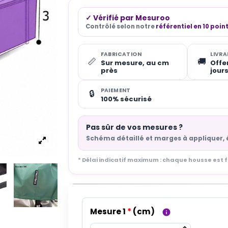
✓ Vérifié par Mesuroo
Contrôlé selon notre
référentiel en 10 poin
FABRICATION
LIVRA
📏
🚚
Sur mesure, au cm
Offer
près
jour
PAIEMENT
🔒
100% sécurisé
Pas sûr de vos mesures ?
Schéma détaillé et marges à appliquer, 
* Délai indicatif maximum : chaque housse est
Mesure 1
*
(
cm
)
info
keyboard_arrow_up