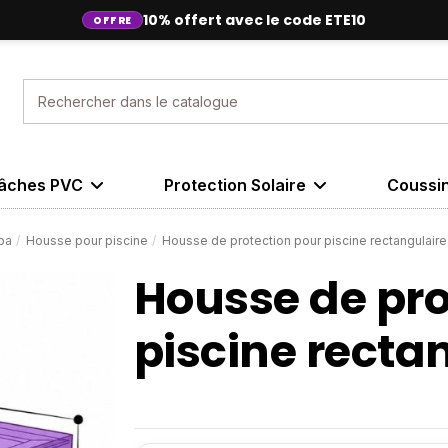
10% offert avec le code ETE10
OFFRE
✓
✓
✓
âches PVC
Protection Solaire
Coussi
pa
Housse pour piscine
Housse de protection pour piscine rectangulaire
Housse de pro
piscine recta