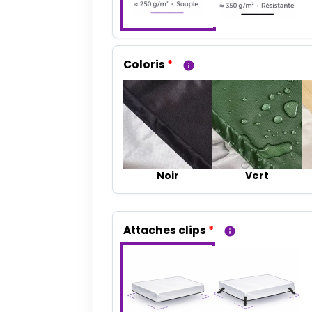
Coloris
*
info
Noir
Vert
Attaches clips
*
info