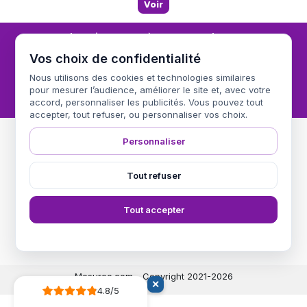
Voir
Inscrivez vous à notre newsletter
Vos choix de confidentialité
Nous utilisons des cookies et technologies similaires
pour mesurer l’audience, améliorer le site et, avec votre
Vous pouvez vous désinscrire à tout moment. Vous trouverez pour cela nos
informations de contact dans les conditions d'utilisation du site.
accord, personnaliser les publicités. Vous pouvez tout
accepter, tout refuser, ou personnaliser vos choix.
Personnaliser
Informations
Tout refuser
Nos Produits
Tout accepter
Nous contacter
Select Language
▼
Mesuroo.com - Copyright 2021-2026
✕
4.8/5